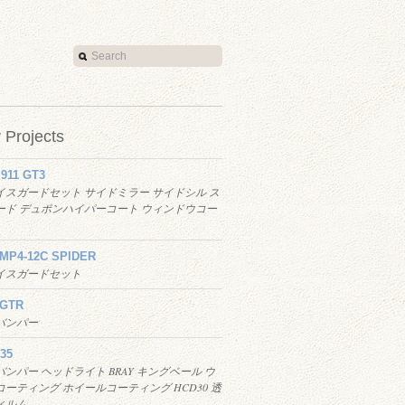
r Projects
 911 GT3
イスガードセット サイドミラー サイドシル ス
ード デュポンハイパーコート ウィンドウコー
 MP4-12C SPIDER
イスガードセット
 GTR
バンパー
35
ンパー ヘッドライト BRAY キングベール ウ
ーティング ホイールコーティング HCD30 透
ィルム