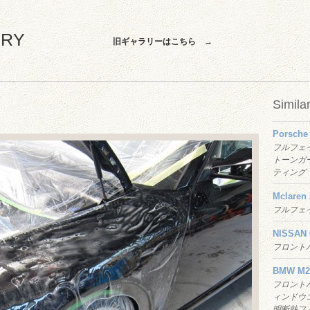
ERY
旧ギャラリーはこちら →
Simila
Porsche
フルフェ
トーンガ
ティング
Mclaren
フルフェ
NISSAN
フロント
BMW M2
フロントバ
ィンドウコ
明断熱フ