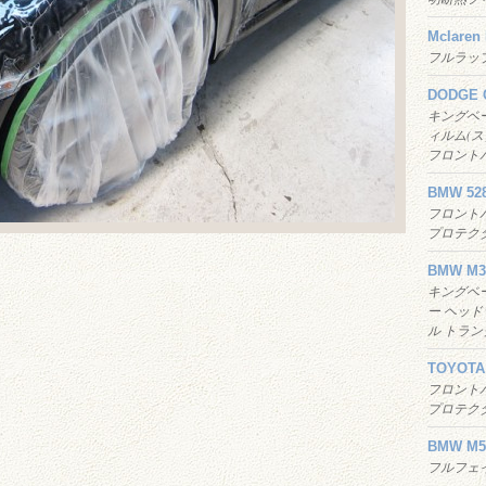
Mclaren
フルラッ
DODGE 
キングベ
ィルム(
フロント
BMW 528
フロント
プロテク
BMW M3
キングベ
ー ヘッド
ル トラ
TOYOTA 
フロント
プロテク
BMW M5
フルフェイ